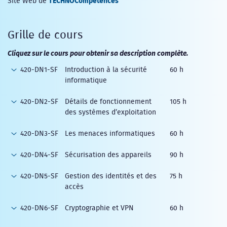
Site Web de
Grille de cours
Cliquez sur le cours pour obtenir sa description complète.
420-DN1-SF
Introduction à la sécurité
60 h
informatique
420-DN2-SF
Détails de fonctionnement
105 h
des systèmes d’exploitation
420-DN3-SF
Les menaces informatiques
60 h
420-DN4-SF
Sécurisation des appareils
90 h
420-DN5-SF
Gestion des identités et des
75 h
accès
420-DN6-SF
Cryptographie et VPN
60 h