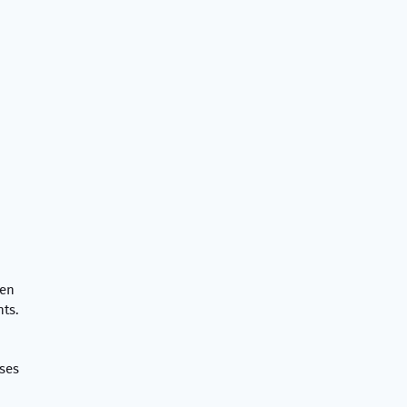
 en
nts.
ises