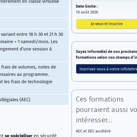
tièrement en classe virtuelle
Date limite :
10 août 2026
Je veux m'inscrire
variant entre 18 h 30 et 21 h 30
emaine + 1 samedi/mois. Les
hangement d'une session à
Soyez informé(e) de nos prochai
formations selon vos champs d’in
s frais de volumes, notes de
Inscrivez-vous à notre infolettr
cessaires au programme.
lut les frais de technologie
Ces formations
ollégiales (AEC)
pourraient aussi v
intéresser...
AEC et DEC accéléré :
se spécialiser
ant
en sécurité