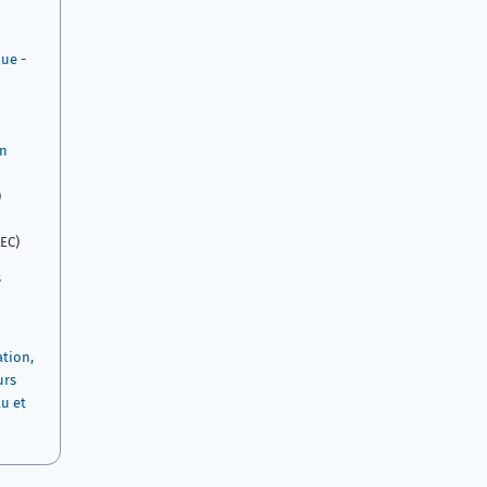
ue -
en
)
EC)
s
tion,
urs
u et