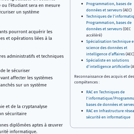
Programmation, bases de
e ou l’étudiant sera en mesure
données et serveurs
(AEC)
écuriser un système
Techniques de l'informatiq
Programmation, bases de
données et serveurs
(DEC
ants pourront acquérir les
accéléré)
s et opérations liées à la
Spécialisation technique 
science des données et
intelligence d’affaires
(AEC
tres administratifs et techniques
Spécialiste en solutions
d’intelligence artificielle
(A
 de le sécuriser
Reconnaissance des acquis et de
vant affecter les systèmes
compétences :
branchés sur un système
RAC en Techniques de
l'informatique/Programma
bases de données et serve
ie et de la cryptanalyse
RAC en Infrastructure résea
on sécuritaire
sécurité en informatique
onnes diplômées aptes à œuvrer
urité informatique.