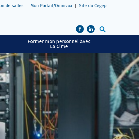
on de salles
Mon Portail/Omnivox
Site du Cégep
Recherche
PAGE FACEBOOK DE LA F
LINKEDIN DU CÉGEP
Former mon personnel avec
La Cime