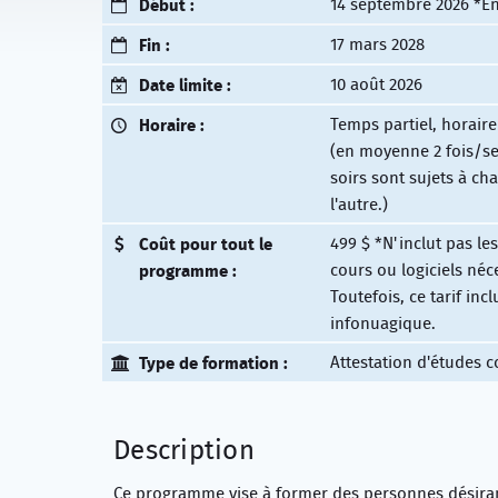
Début :
14 septembre 2026 *En
Fin :
17 mars 2028
Date limite :
10 août 2026
Horaire :
Temps partiel, horaire 
(en moyenne 2 fois/s
soirs sont sujets à c
l'autre.)
Coût pour tout le
499 $ *N'inclut pas le
programme :
cours ou logiciels né
Toutefois, ce tarif inc
infonuagique.
Type de formation :
Attestation d'études c
Description
Ce programme vise à former des personnes désir